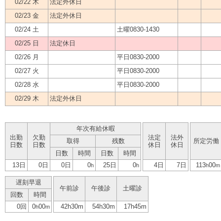
02/22 木
法定外休日
02/23 金
法定外休日
02/24 土
土曜0830-1430
02/25 日
法定休日
02/26 月
平日0830-2000
02/27 火
平日0830-2000
02/28 水
平日0830-2000
02/29 木
法定外休日
年次有給休暇
出勤
欠勤
法定
法外
取得
残数
所定労働
日数
日数
休日
休日
日数
時間
日数
時間
13日
0日
0日
0
25日
0
4日
7日
113
00
h
h
h
m
遅刻早退
午前診
午後診
土曜診
回数
時間
0回
0
00
42h30m
54h30m
17h45m
h
m