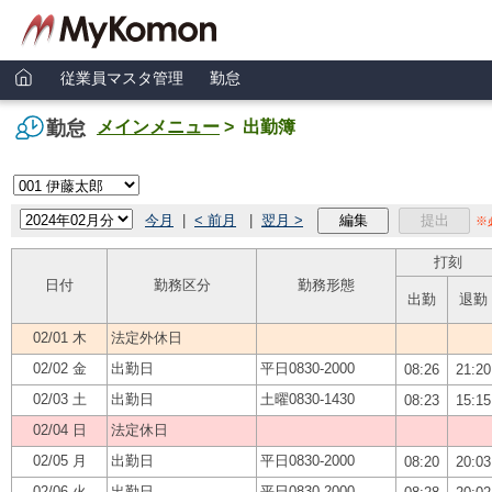
従業員マスタ管理
勤怠
勤怠
メインメニュー
> 出勤簿
今月
|
< 前月
|
翌月 >
編集
提出
※
打刻
日付
勤務区分
勤務形態
出勤
退勤
02/01 木
法定外休日
02/02 金
出勤日
平日0830-2000
08:26
21:20
02/03 土
出勤日
土曜0830-1430
08:23
15:15
02/04 日
法定休日
02/05 月
出勤日
平日0830-2000
08:20
20:03
02/06 火
出勤日
平日0830-2000