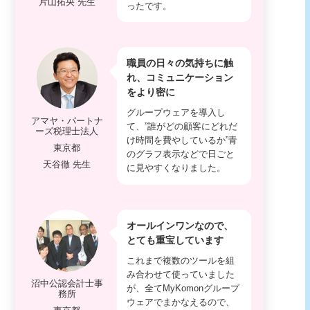
片山拓央 先生
ったです。
職員の日々の気持ちに触
れ、コミュニケーション
をより密に
グループウェアを導入し
アマヤ・パートナ
て、”誰がどの顧客にどれだ
ーズ税理士法人
け時間を費やしているか”青
東京都
のグラフ表示などで日ごと
天谷徹 先生
に見やすくなりました。
オールインワンなので、
とても重宝しています
これまで複数のツールを組
み合わせて使っていました
沼中公認会計士事
が、全てMyKomonグループ
務所
ウェアでまかなえるので、