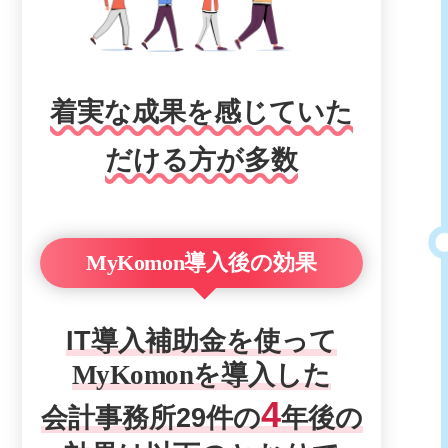
着実な成果を感じていた
だける方が多数
MyKomon
導入後の効果
IT導入補助金を使って
MyKomon
を導入した
4
会計事務所29件の
年後の