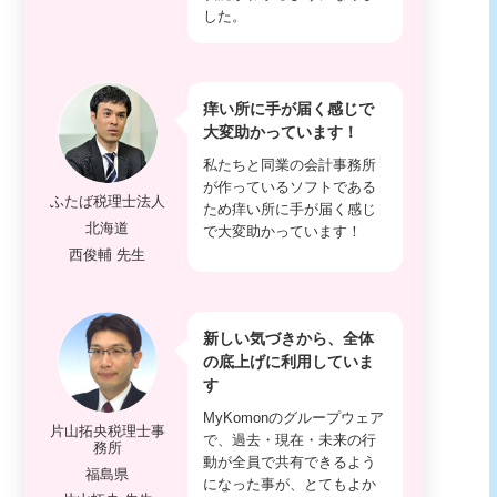
した。
痒い所に手が届く感じで
大変助かっています！
私たちと同業の会計事務所
が作っているソフトである
ふたば税理士法人
ため痒い所に手が届く感じ
北海道
で大変助かっています！
西俊輔 先生
新しい気づきから、全体
の底上げに利用していま
す
MyKomonのグループウェア
片山拓央税理士事
で、過去・現在・未来の行
務所
動が全員で共有できるよう
福島県
になった事が、とてもよか