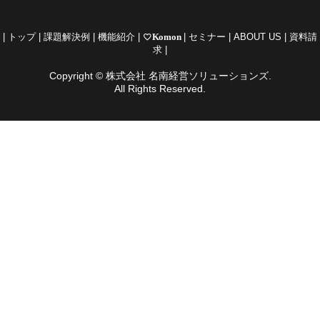
|
トップ
|
課題解決例
|
機能紹介
|
favorite_border
Komon
|
セミナー
|
ABOUT US
|
資料請
求
|
Copyright © 株式会社 名南経営ソリューションズ.
All Rights Reserved.