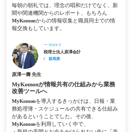
毎朝の朝礼では、理念の唱和だけでなく、新
聞や関連機関からのレポート、もちろん
MyKomon
からの情報収集と職員同士での情
報交換もしています。
ー Voice 5
税理士法人原澤会計
/ 群馬県
原澤一壽 先生
MyKomon
が情報共有の仕組みから業務
改善ツールへ
MyKomon
を導入するきっかけは、日報・業
務処理簿・スケジュールの共有できる仕組み
があるということでした。その後、
MyKomon
を利用していく中で、
・新規の手間とお金をかけられない先に「楽