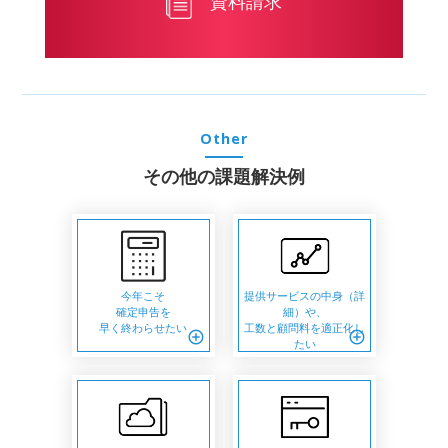
資料請求
Other
その他の課題解決例
今年こそ
提供サービスの中身（詳
確定申告を
細）や、
早く終わらせたい
工数と顧問料を適正化し
add_circle_outline
add_circle_outline
たい