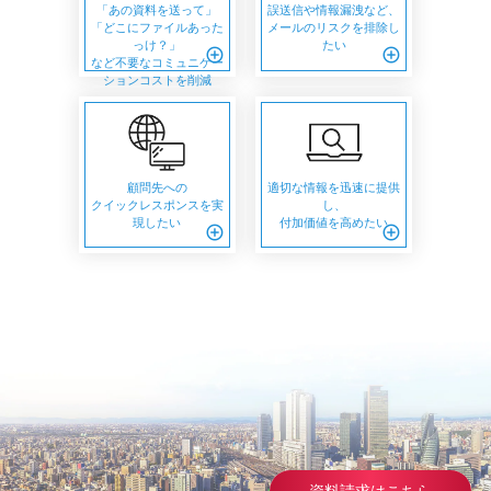
「あの資料を送って」
誤送信や情報漏洩など、
「どこにファイルあった
メールのリスクを排除し
っけ？」
たい
add_circle_outline
add_circle_outline
など不要なコミュニケー
ションコストを削減
顧問先への
適切な情報を迅速に提供
クイックレスポンスを実
し、
現したい
付加価値を高めたい
add_circle_outline
add_circle_outline