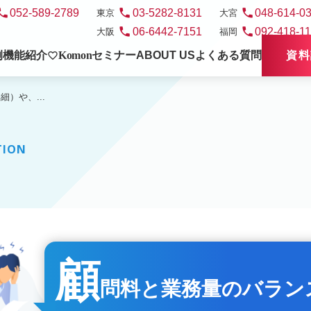
hone
phone
phone
052-589-2789
03-5282-8131
048-614-0
東京
大宮
phone
phone
06-6442-7151
092-418-1
大阪
福岡
例
機能紹介
Komon
セミナー
ABOUT US
よくある質問
資料
favorite_border
）や、...
TION
顧
問料と業務量のバラン