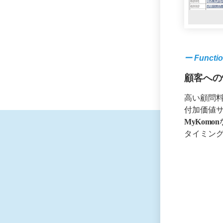
ー Functio
顧客への
高い顧問
付加価値
MyKomon
タイミン