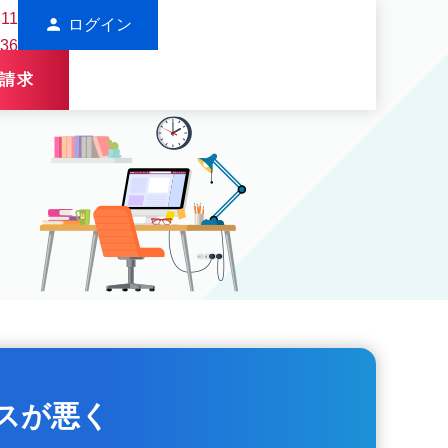
311
person
ログイン
136
請求
スが悪く