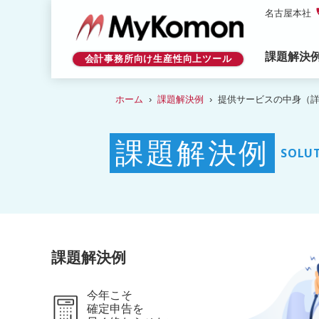
p
名古屋本社
課題解決
会計事務所向け生産性向上ツール
ホーム
課題解決例
提供サービスの中身（詳細
課題解決例
SOLU
課題解決例
今年こそ
確定申告を