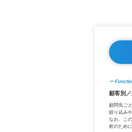
ー Functio
顧客別／
顧問先ご
絞り込み
なお、こ
析のため