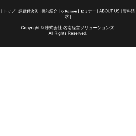
|
トップ
|
課題解決例
|
機能紹介
|
favorite_border
Komon
|
セミナー
|
ABOUT US
|
資料請
求
|
Copyright © 株式会社 名南経営ソリューションズ.
All Rights Reserved.