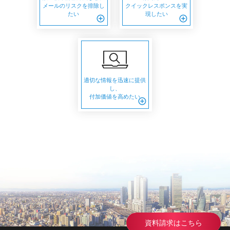
メールのリスクを排除し
クイックレスポンスを実
たい
現したい
add_circle_outline
add_circle_outline
適切な情報を迅速に提供
し、
付加価値を高めたい
add_circle_outline
資料請求はこちら