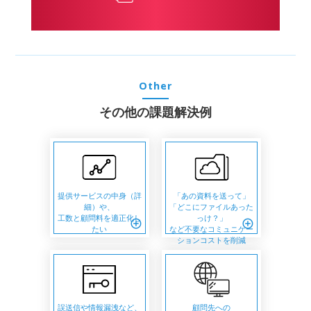
Other
その他の課題解決例
提供サービスの中身（詳
「あの資料を送って」
細）や、
「どこにファイルあった
工数と顧問料を適正化し
っけ？」
add_circle_outline
add_circle_outline
たい
など不要なコミュニケー
ションコストを削減
誤送信や情報漏洩など、
顧問先への