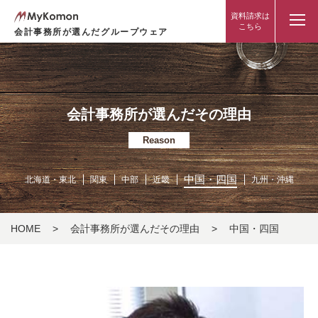
資料請求は
こちら
会計事務所が選んだグループウェア
会計事務所が選んだその理由
Reason
中国・四国
北海道・東北
関東
中部
近畿
九州・沖縄
HOME
>
会計事務所が選んだその理由
>
中国・四国