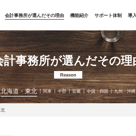
会計事務所が選んだその理由
機能紹介
サポート体制
導
会計事務所が選んだその理
Reason
北海道・東北
関東
中部
近畿
中国・四国
九州・沖縄
東北