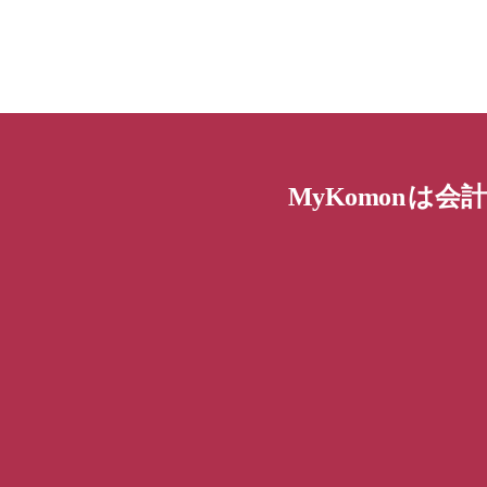
は会
MyKomon