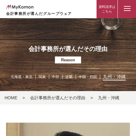
資料請求は
こちら
会計事務所が選んだグループウェア
会計事務所が選んだその理由
Reason
九州・沖縄
北海道・東北
関東
中部
近畿
中国・四国
HOME
>
会計事務所が選んだその理由
>
九州・沖縄