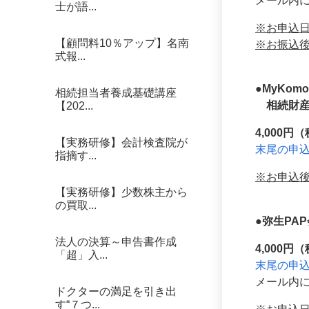
メール内
士が語...
※お申込
【顧問料10％アップ】名南
※お振込
式報...
●MyKo
相続担当者養成基礎講座
相続財産
【202...
4,000円（
【実務研修】会計検査院が
末尾の申
指摘す...
※お申込
【実務研修】少数株主から
の買取...
●弥生PA
法人の決算～申告書作成
4,000円（
「超」入...
末尾の申
メール内
ドクターの満足を引き出
す“７つ...