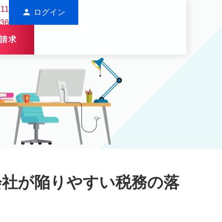
311
person
ログイン
136
請求
会社が陥りやすい税務の落