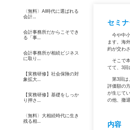
〈無料〉AI時代に選ばれる
会計...
セミナ
会計事務所だからこそでき
今や中小
る「事...
ます。海
約が交わ
会計事務所が相続ビジネス
に取り...
そこで本
てて、3
【実務研修】社会保険の対
第3回は
象拡大...
評価額の
が生じて
【実務研修】基礎をしっか
の他、撤
り押さ...
〈無料〉大相続時代に生き
残る相...
内容