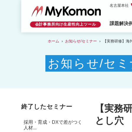
p
名古屋本社
課題解決
会計事務所向け生産性向上ツール
ホーム
お知らせ/セミナー
【実務研修】海外
お知らせ/セミ
終了したセミナー
【実務
とし穴
採用・育成・DXで差がつく
人材...