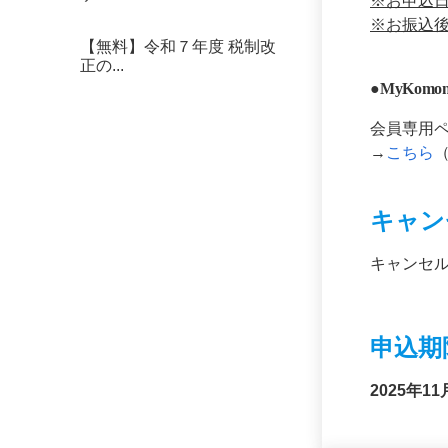
※お申込
※お振込
【無料】令和７年度 税制改
正の...
●
MyKomo
会員専用
→
こちら
キャン
キャンセ
申込期
2025年
11