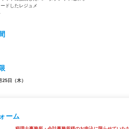
ロードしたレジュメ
具
間
限
月25日（木）
ォーム
税理士事務所・会計事務所様のお申込に限らせていた