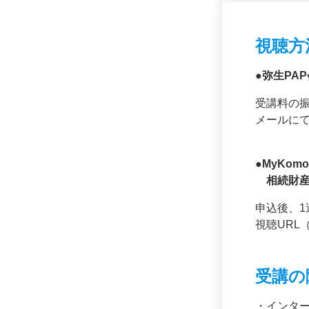
視聴方
●弥生PA
受講料の振
メールに
●MyKo
相続財産
申込後、1
視聴URL
受講の
・インタ