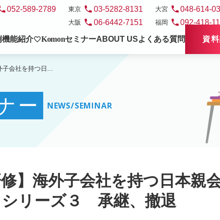
hone
phone
phone
052-589-2789
03-5282-8131
048-614-0
東京
大宮
phone
phone
06-6442-7151
092-418-1
大阪
福岡
例
機能紹介
Komon
セミナー
ABOUT US
よくある質問
資料
favorite_border
子会社を持つ日...
ナー
NEWS/SEMINAR
研修】海外子会社を持つ日本親
 シリーズ３ 承継、撤退