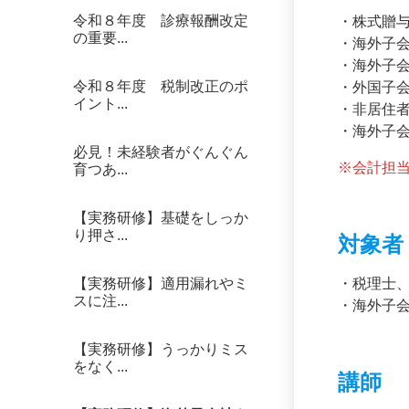
令和８年度 診療報酬改定
・株式贈
の重要...
・海外子
・海外子
令和８年度 税制改正のポ
・外国子
イント...
・非居住
・海外子
必見！未経験者がぐんぐん
※会計担
育つあ...
【実務研修】基礎をしっか
り押さ...
対象者
【実務研修】適用漏れやミ
・税理士
スに注...
・海外子
【実務研修】うっかりミス
をなく...
講師