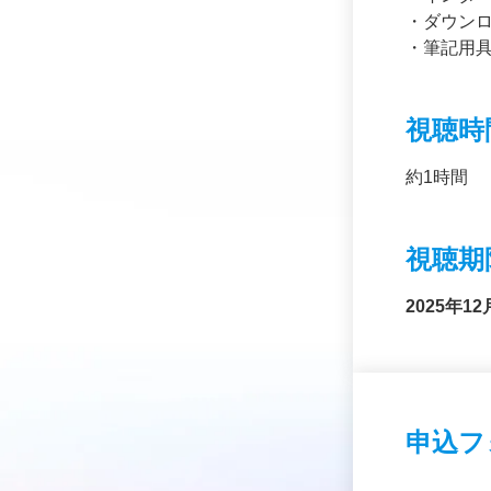
・ダウン
・筆記用
視聴時
約1時間
視聴期
202
5年
12
申込フ