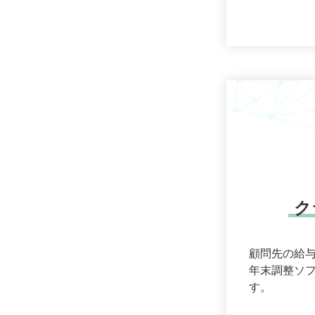
フォーラム
資料回収管理
相続財産
シミュレーション
仕事の7つ道具
業務処理簿
期限管理
工数分析
共有フォルダ
（電帳法対応）
報告書
電子会議室
ク
ToDoリスト
顧問先の給
請求管理
年末調整ソ
進捗管理
す。