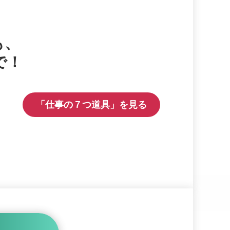
も、
で！
「
仕事の７つ道具
」を見る