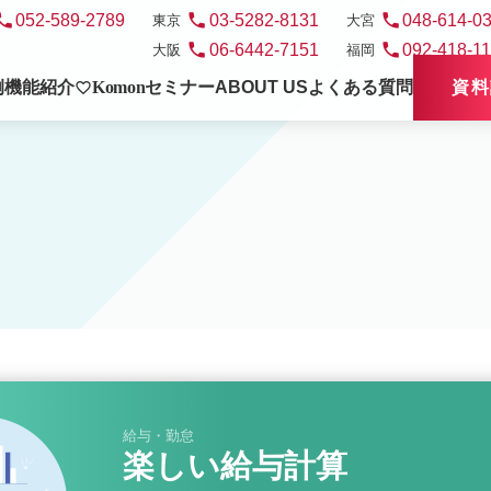
hone
phone
phone
052-589-2789
03-5282-8131
048-614-0
東京
大宮
phone
phone
06-6442-7151
092-418-1
大阪
福岡
例
機能紹介
Komon
セミナー
ABOUT US
よくある質問
資料
favorite_border
給与・勤怠
楽しい給与計算