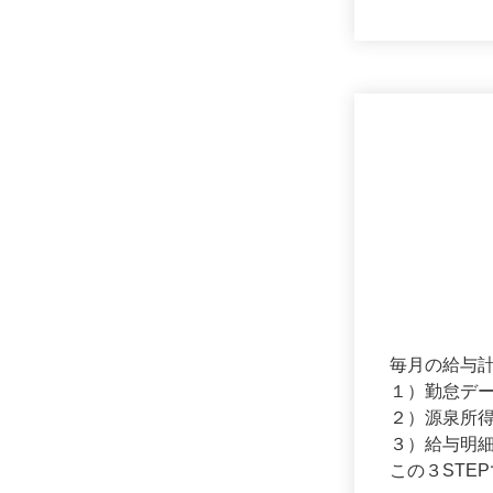
毎月の給与
１）勤怠デ
２）源泉所
３）給与明
この３STE