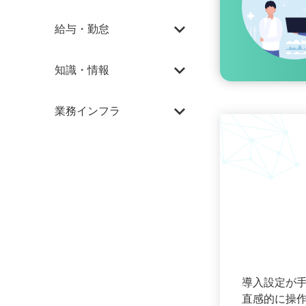
expand_more
日報
給与・勤怠
expand_more
WEB明細
知識・情報
カレンダー
expand_more
経営サポート
業務インフラ
顧客向け勤怠管理
顧客管理
事務所からの
お知らせ
@メディカル
楽しい給与計算
所内勤怠管理
決算内訳書システム
会計担当者養成動画
（内訳拾い）
（オプション）
伝言メモ
スマホアプリ
ニュースレター
ワークフロー
導入設定が
直感的に操
医業データベース