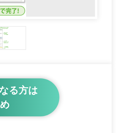
なる方は
め