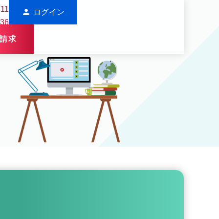
311
person
ログイン
136
請求