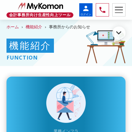
person
phone
ログイン
会計事務所向け生産性向上ツール
ホーム
機能紹介
事務所からのお知らせ
keyboard_arrow_down
機能紹介
FUNCTION
業務インフラ