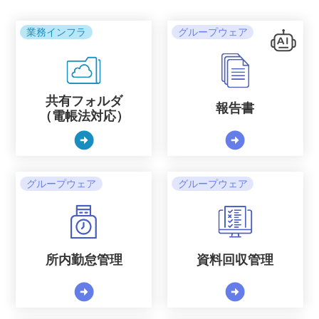
業務インフラ
グループウェア
共有フォルダ
報告書
（電帳法対応）
arrow_circle_right
arrow_circle_right
グループウェア
グループウェア
所内勤怠管理
資料回収管理
arrow_circle_right
arrow_circle_right