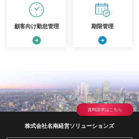
顧客向け勤怠管理
期限管理
arrow_circle_right
arrow_circle_right
資料請求はこちら
株式会社名南経営ソリューションズ